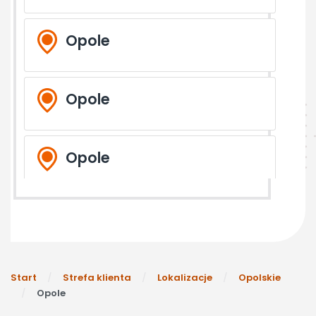
Opole
Opole
Opole
Kup
Górażdże
Start
Strefa klienta
Lokalizacje
Opolskie
Opole