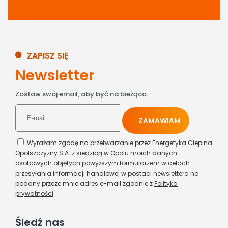
Łącznik
ZAPISZ SIĘ
Newsletter
Łącznik
Zostaw swój email, aby być na bieżąco.
Moszna
Wyrażam zgodę na przetwarzanie przez Energetyka Cieplna
Opolszczyzny S.A. z siedzibą w Opolu moich danych
Strzelce Opolskie
osobowych objętych powyższym formularzem w celach
przesyłania informacji handlowej w postaci newslettera na
podany przeze mnie adres e-mail zgodnie z
Polityka
prywatności
Strzelce Opolskie
Śledź nas