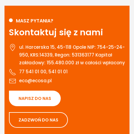
Kamień Śląski
MASZ PYTANIA?
Skontaktuj się z nami
Niemodlin
ul. Harcerska 15, 45-118 Opole NIP: 754-25-24-
950, KRS:14339, Regon: 531363177 Kapitał
Lewin Brzeski
zakładowy: 155.480.000 zł w całości wpłacony
77 541 01 00, 541 01 01
eco@ecosa.pl
Gogolin
NAPISZ DO NAS
Krapkowice
ZADZWOŃ DO NAS
Krapkowice