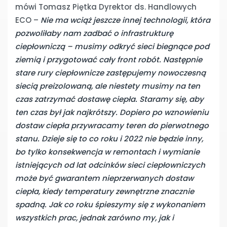
mówi Tomasz Piętka Dyrektor ds. Handlowych
ECO –
Nie ma wciąż jeszcze innej technologii, która
pozwoliłaby nam zadbać o infrastrukturę
ciepłowniczą – musimy odkryć sieci biegnące pod
ziemią i przygotować cały front robót. Następnie
stare rury ciepłownicze zastępujemy nowoczesną
siecią preizolowaną, ale niestety musimy na ten
czas zatrzymać dostawę ciepła. Staramy się, aby
ten czas był jak najkrótszy. Dopiero po wznowieniu
dostaw ciepła przywracamy teren do pierwotnego
stanu. Dzieje się to co roku i 2022 nie będzie inny,
bo tylko konsekwencja w remontach i wymianie
istniejących od lat odcinków sieci ciepłowniczych
może być gwarantem nieprzerwanych dostaw
ciepła, kiedy temperatury zewnętrzne znacznie
spadną. Jak co roku śpieszymy się z wykonaniem
wszystkich prac, jednak zarówno my, jak i