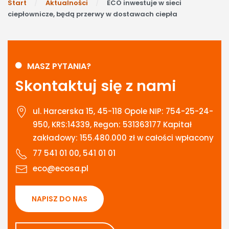
Start
Aktualności
ECO inwestuje w sieci
ciepłownicze, będą przerwy w dostawach ciepła
MASZ PYTANIA?
Skontaktuj się z nami
ul. Harcerska 15, 45-118 Opole NIP: 754-25-24-
950, KRS:14339, Regon: 531363177 Kapitał
zakładowy: 155.480.000 zł w całości wpłacony
77 541 01 00, 541 01 01
eco@ecosa.pl
NAPISZ DO NAS