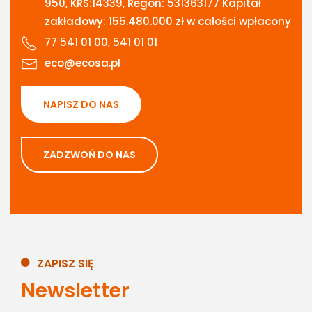
950, KRS:14339, Regon: 531363177 Kapitał
zakładowy: 155.480.000 zł w całości wpłacony
77 541 01 00, 541 01 01
eco@ecosa.pl
NAPISZ DO NAS
ZADZWOŃ DO NAS
ZAPISZ SIĘ
Newsletter