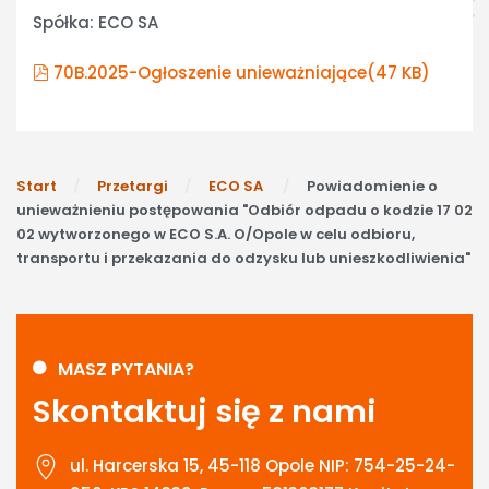
Spółka: ECO SA
pdf
70B.2025-Ogłoszenie unieważniające
(47 KB)
Start
Przetargi
ECO SA
Powiadomienie o
unieważnieniu postępowania "Odbiór odpadu o kodzie 17 02
02 wytworzonego w ECO S.A. O/Opole w celu odbioru,
transportu i przekazania do odzysku lub unieszkodliwienia"
MASZ PYTANIA?
Skontaktuj się z nami
ul. Harcerska 15, 45-118 Opole NIP: 754-25-24-