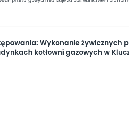
owań przetargowych realizuje za pośrednictwem platform
tępowania: Wykonanie żywicznych 
udynkach kotłowni gazowych w Klucz