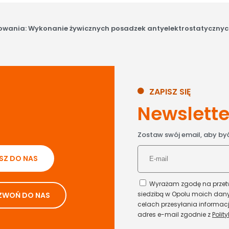
owania: Wykonanie żywicznych posadzek antyelektrostatycznyc
ZAPISZ SIĘ
Newslette
Zostaw swój email, aby być
SZ DO NAS
Wyrażam zgodę na przetwa
siedzibą w Opolu moich da
ZWOŃ DO NAS
celach przesyłania informac
adres e-mail zgodnie z
Polit