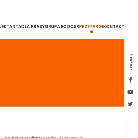
AWIE
LOKALIZACJE
BIP
JEKTANTA
DLA PRASY
GRUPA ECO
CSR
PRZETARGI
KONTAKT
ŚLEDŹ NAS: