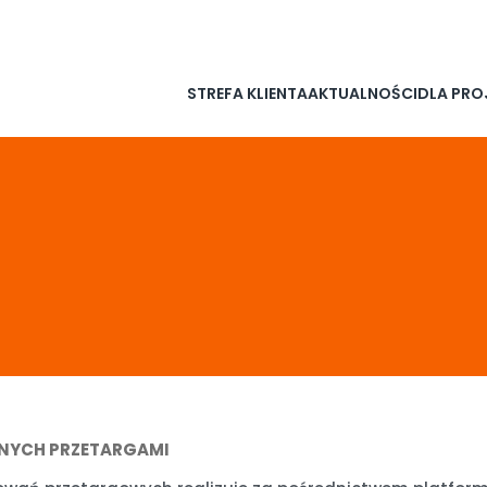
PŁOWNICZY
NIE MARNUJ CIEPŁA
PRZERWY W DOST
STREFA KLIENTA
AKTUALNOŚCI
DLA PRO
ANYCH PRZETARGAMI