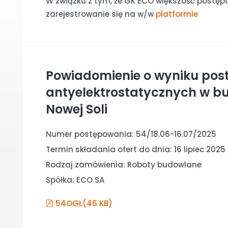
W związku z tym, że GK ECO większość postęp
zarejestrowanie się na w/w
platformie
Powiadomienie o wyniku pos
antyelektrostatycznych w b
Nowej Soli
Numer postępowania: 54/18.06-16.07/2025
Termin składania ofert do dnia: 16 lipiec 2025
Rodzaj zamówienia: Roboty budowlane
Spółka: ECO SA
pdf
54OGŁ
(46 KB)