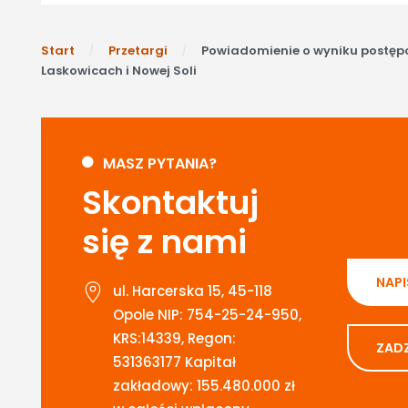
Start
Przetargi
Powiadomienie o wyniku postęp
Laskowicach i Nowej Soli
MASZ PYTANIA?
Skontaktuj
się z nami
NAPI
ul. Harcerska 15, 45-118
Opole NIP: 754-25-24-950,
KRS:14339, Regon:
ZAD
531363177 Kapitał
zakładowy: 155.480.000 zł