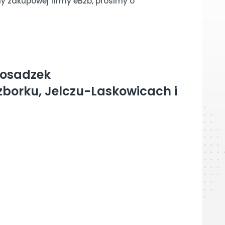
y zakupowej firmy eB2b, prosimy o
posadzek
borku, Jelczu-Laskowicach i