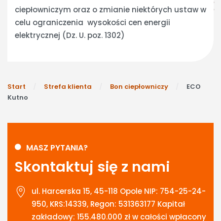
ciepłowniczym oraz o zmianie niektórych ustaw w
celu ograniczenia wysokości cen energii
elektrycznej (Dz. U. poz. 1302)
Start
Strefa klienta
Bon ciepłowniczy
ECO
Kutno
MASZ PYTANIA?
Skontaktuj się z nami
ul. Harcerska 15, 45-118 Opole NIP: 754-25-24-
950, KRS:14339, Regon: 531363177 Kapitał
zakładowy: 155.480.000 zł w całości wpłacony